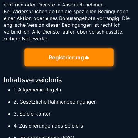
eröffnen oder Dienste in Anspruch nehmen.
Bei Widersprüchen gelten die speziellen Bedingungen
einer Aktion oder eines Bonusangebots vorrangig. Die
englische Version dieser Bedingungen ist rechtlich
verbindlich. Alle Dienste laufen über verschlüsselte,
sichere Netzwerke.
Registrierung🔥
Inhaltsverzeichnis
1. Allgemeine Regeln
2. Gesetzliche Rahmenbedingungen
3. Spielerkonten
4. Zusicherungen des Spielers
5. Identitätsprüfung (KYC)