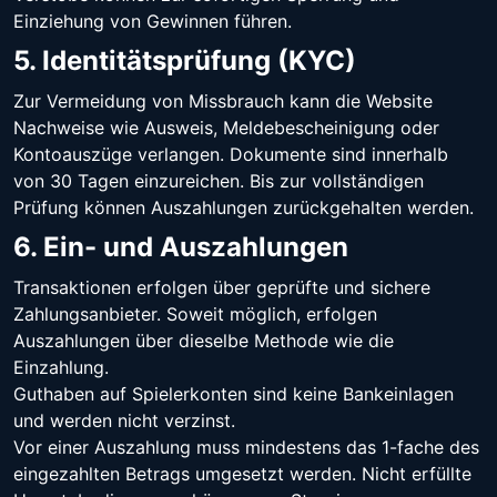
Einziehung von Gewinnen führen.
5. Identitätsprüfung (KYC)
Zur Vermeidung von Missbrauch kann die Website
Nachweise wie Ausweis, Meldebescheinigung oder
Kontoauszüge verlangen. Dokumente sind innerhalb
von 30 Tagen einzureichen. Bis zur vollständigen
Prüfung können Auszahlungen zurückgehalten werden.
6. Ein- und Auszahlungen
Transaktionen erfolgen über geprüfte und sichere
Zahlungsanbieter. Soweit möglich, erfolgen
Auszahlungen über dieselbe Methode wie die
Einzahlung.
Guthaben auf Spielerkonten sind keine Bankeinlagen
und werden nicht verzinst.
Vor einer Auszahlung muss mindestens das 1-fache des
eingezahlten Betrags umgesetzt werden. Nicht erfüllte