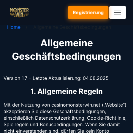
Registrierung
Home
Allgemeine Geschäftsbedingungen
Allgemeine
Geschäftsbedingungen
Version 1.7 – Letzte Aktualisierung: 04.08.2025
1. Allgemeine Regeln
Mit der Nutzung von casinomonsterwin.net („Website“)
akzeptieren Sie diese Geschäftsbedingungen,
einschließlich Datenschutzerklärung, Cookie-Richtlinie,
Spielregeln und Bonusbedingungen. Wenn Sie damit
nicht einverstanden sind, dürfen Sie kein Konto