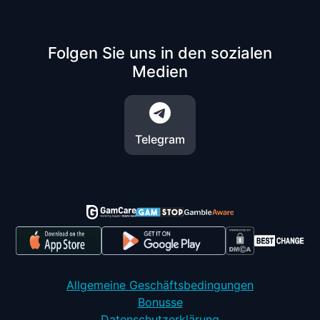
Folgen Sie uns in den sozialen
Medien
Telegram
Allgemeine Geschäftsbedingungen
Bonusse
Datenschutzerklärung