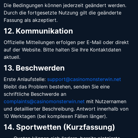
Die Bedingungen können jederzeit geändert werden.
Durch die fortgesetzte Nutzung gilt die geänderte
Fassung als akzeptiert.
12. Kommunikation
Offizielle Mitteilungen erfolgen per E-Mail oder direkt
auf der Website. Bitte halten Sie Ihre Kontaktdaten
aktuell.
13. Beschwerden
Erste Anlaufstelle:
support@casinomonsterwin.net
Bleibt das Problem bestehen, senden Sie eine
schriftliche Beschwerde an
complaints@casinomonsterwin.net
mit Nutzernamen
und detaillierter Beschreibung. Antwort innerhalb von
10 Werktagen (bei komplexen Fällen länger).
14. Sportwetten (Kurzfassung)